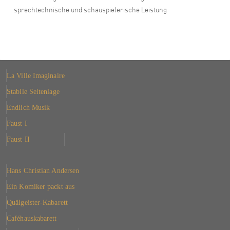
sprechtechnische und schauspielerische Leistung
La Ville Imaginaire
Stabile Seitenlage
Endlich Musik
Faust I
Faust II
Hans Christian Andersen
Ein Komiker packt aus
Quälgeister-Kabarett
Caféhauskabarett