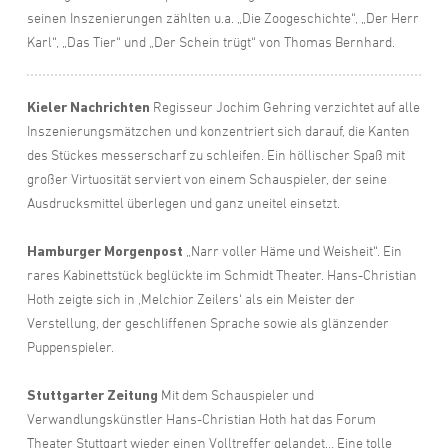
seinen Inszenierungen zählten u.a. „Die Zoogeschichte“, „Der Herr
Karl“, „Das Tier“ und „Der Schein trügt“ von Thomas Bernhard.
Kieler Nachrichten
Regisseur Jochim Gehring verzichtet auf alle
Inszenierungsmätzchen und konzentriert sich darauf, die Kanten
des Stückes messerscharf zu schleifen. Ein höllischer Spaß mit
großer Virtuosität serviert von einem Schauspieler, der seine
Ausdrucksmittel überlegen und ganz uneitel einsetzt.
Hamburger Morgenpost
„Narr voller Häme und Weisheit“. Ein
rares Kabinettstück beglückte im Schmidt Theater. Hans-Christian
Hoth zeigte sich in ‚Melchior Zeilers‘ als ein Meister der
Verstellung, der geschliffenen Sprache sowie als glänzender
Puppenspieler.
Stuttgarter Zeitung
Mit dem Schauspieler und
Verwandlungskünstler Hans-Christian Hoth hat das Forum
Theater Stuttgart wieder einen Volltreffer gelandet… Eine tolle