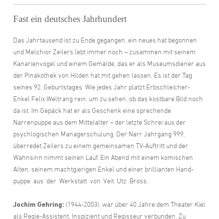
Fast ein deutsches Jahrhundert
Das Jahrtausend ist zu Ende gegangen, ein neues hat begonnen
und Melchior Zeilers lebt immer noch – zusammen mit seinem
Kanarienvogel und einem Gemälde, das er als Museumsdiener aus
der Pinakothek von Hilden hat mit gehen lassen. Es ist der Tag
seines 92. Geburtstages. Wie jedes Jahr platzt Erbschleicher-
Enkel Felix Weltrang rein, um zu sehen, ob das kostbare Bild noch
da ist. Im Gepäck hat er als Geschenk eine sprechende
Narrenpuppe aus dem Mittelalter – der letzte Schrei aus der
psychlogischen Managerschulung. Der Narr Jahrgang 999,
überredet Zeilers zu einem gemeinsamen TV-Auftritt und der
Wahnsinn nimmt seinen Lauf. Ein Abend mit einem komischen
Alten, seinem machtgierigen Enkel und einer brillianten Hand­
puppe aus der Werkstatt von Veit Utz Bross.
Jochim Gehring:
(1944-2003), war über 40 Jahre dem Theater Kiel
als Regie-Assistent, Inspizient und Regisseur verbunden. Zu